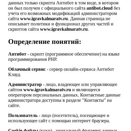
данных только скрипта Антибот в том виде, в котором
он был получен с официального сайта
antibot.cloud
без
учета его возможных модификаций администратором
сайта
www.igravkalmaratv.ru
. Данная страница не
описывает политики и функционал других частей и
скриптов сайта
www.igravkalmaratv.ru
.
Определение понятий:
Антибот
- скрипт (программное обеспечение) на языке
программирования PHP.
Облачный сервис
- сервер онлайн-сервиса Антибот
Клауд.
Администратор
- лицо, владеющее или управляющее
сайтом
www.igravkalmaratv.ru
и являющееся
оператором персональных данных. Контактные данные
администратора доступны в разделе "Контакты" на
сайте.
Пользователь
- лицо (посетитель), посещающее и
использующее сайт с помощью интернет браузера.
Cookie-файлы
(куки) - уникальный фрагмент данных,